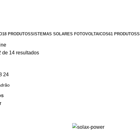
O
18 PRODUTOS
SISTEMAS SOLARES FOTOVOLTAICOS
61 PRODUTOS
S
ine
 de 14 resultados
8
24
os
r