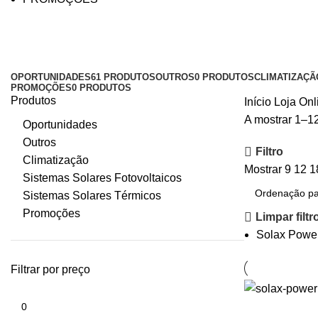
Loja Online
Categorias
OPORTUNIDADES
61 PRODUTOS
OUTROS
0 PRODUTOS
CLIMATIZAÇÃ
PROMOÇÕES
0 PRODUTOS
Produtos
Início
Loja Onl
A mostrar 1–12
Oportunidades
Outros
Filtro
Climatização
Mostrar
9
12
1
Sistemas Solares Fotovoltaicos
Sistemas Solares Térmicos
Promoções
Limpar filtr
Solax Powe
Filtrar por preço