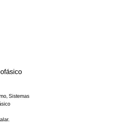
ofásico
umo
,
Sistemas
ásico
alar.