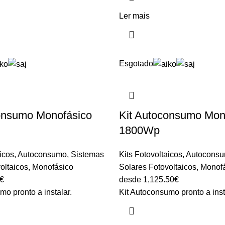
Ler mais
Esgotado
onsumo Monofásico
Kit Autoconsumo Mon
1800Wp
aicos
,
Autoconsumo
,
Sistemas
Kits Fotovoltaicos
,
Autocons
oltaicos
,
Monofásico
Solares Fotovoltaicos
,
Monof
€
desde
1,125.50
€
mo pronto a instalar.
Kit Autoconsumo pronto a inst