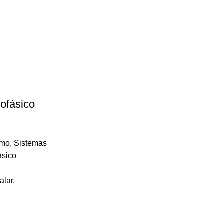
ofásico
umo
,
Sistemas
ásico
alar.