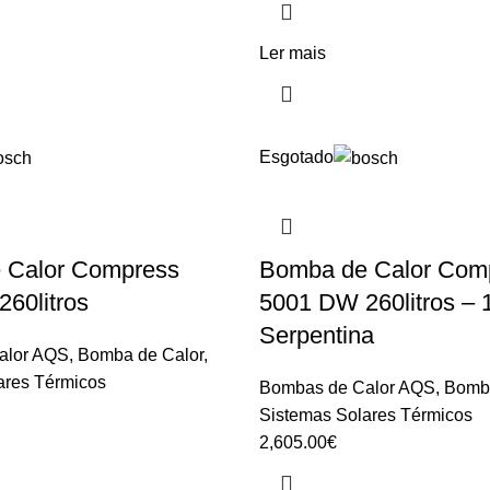
Ler mais
Esgotado
 Calor Compress
Bomba de Calor Com
60litros
5001 DW 260litros – 
Serpentina
alor AQS
,
Bomba de Calor
,
ares Térmicos
Bombas de Calor AQS
,
Bomba
Sistemas Solares Térmicos
2,605.00
€