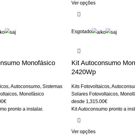
Ver opções
Esgotado
onsumo Monofásico
Kit Autoconsumo Mon
2420Wp
aicos
,
Autoconsumo
,
Sistemas
Kits Fotovoltaicos
,
Autocons
oltaicos
,
Monofásico
Solares Fotovoltaicos
,
Monof
00
€
desde
1,315.00
€
mo pronto a instalar.
Kit Autoconsumo pronto a inst
Ver opções