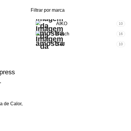
Filtrar por marca
AIKO
10
Bosch
16
SAJ
10
press
1
 de Calor
,