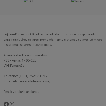
Loja on-line especializada na venda de produtos e equipamentos
para instalações solares, nomeadamente sistemas solares térmicos
e sistemas solares fotovoltaicos.
Avenida dos Descobrimentos,
788 - Antas 4760-011
V.N. Famalicão
Telefone: (+351) 252 084 712
(Chamada para a rede fixa nacional)
Email: geral@lojasolar.pt