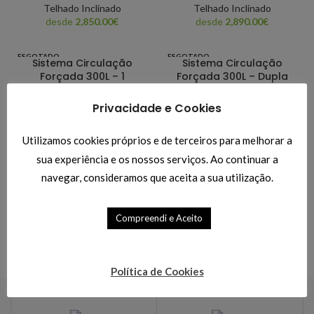
Telhado Inclinado
Telhado Inclinado
desde
2,850.00
€
desde
2,890.00
€
ESGOTADO
ESGOTADO
Sistema Circulação
Sistema Circulação
Forçada 300L – 1
Forçada 300L – Dupla
Serpentina
Serpentina
Privacidade e Cookies
Sistema de Circulação
Sistema de Circulação
Forçada
,
Cobertura Plana
,
Forçada
,
Cobertura Plana
,
Utilizamos cookies próprios e de terceiros para melhorar a
Sistemas Solares Térmicos
,
Sistemas Solares Térmicos
,
Telhado Inclinado
Telhado Inclinado
sua experiência e os nossos serviços. Ao continuar a
desde
2,705.00
€
desde
2,775.50
€
navegar, consideramos que aceita a sua utilização.
Compreendi e Aceito
Política de Cookies