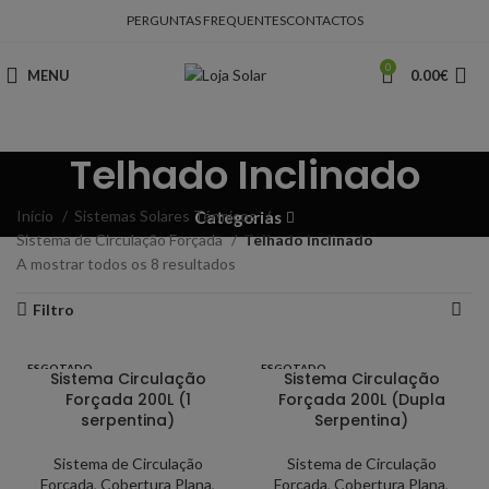
PERGUNTAS FREQUENTES
CONTACTOS
0
MENU
0.00
€
Telhado Inclinado
Início
Sistemas Solares Térmicos
Categorias
Sistema de Circulação Forçada
Telhado Inclinado
A mostrar todos os 8 resultados
Filtro
ESGOTADO
ESGOTADO
Sistema Circulação
Sistema Circulação
Forçada 200L (1
Forçada 200L (Dupla
serpentina)
Serpentina)
Sistema de Circulação
Sistema de Circulação
Forçada
,
Cobertura Plana
,
Forçada
,
Cobertura Plana
,