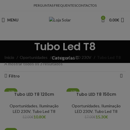
PERGUNTAS FREQUENTES
CONTACTOS
0
MENU
0.00
€
Tubo Led T8
Início
Oportunidades
Iluminação LED 230V
Tubo Led T8
Categorias
A mostrar todos os 3 resultados
Filtro
-10%
-10%
Tubo LED T8 120cm
Tubo LED T8 150cm
Oportunidades
,
Iluminação
Oportunidades
,
Iluminação
LED 230V
,
Tubo Led T8
LED 230V
,
Tubo Led T8
10.80
€
15.30
€
12.00
€
17.00
€