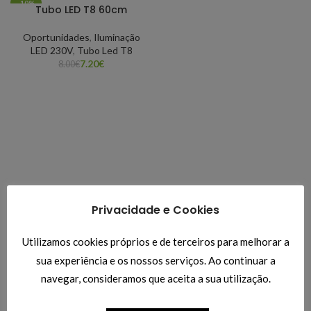
-10%
Tubo LED T8 60cm
Oportunidades
,
Iluminação
LED 230V
,
Tubo Led T8
7.20
€
8.00
€
Privacidade e Cookies
Utilizamos cookies próprios e de terceiros para melhorar a
sua experiência e os nossos serviços. Ao continuar a
navegar, consideramos que aceita a sua utilização.