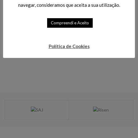
navegar, consideramos que aceita a sua utilização.
Oportunidades
,
Oportunidades
,
Iluminação LED 230V
,
Iluminação LED 230V
,
Downlight de Encastrar
Lâmpadas E14
Compreendi e Aceito
16.20
€
3.60
€
18.00
€
4.00
€
L
Política de Cookies