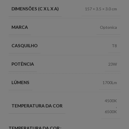
DIMENSÕES (C X L X A)
157 × 3.5 × 3.0 cm
MARCA
Optonica
CASQUILHO
T8
POTÊNCIA
23W
LÚMENS
1700Lm
4500K
TEMPERATURA DA COR
,
6500K
TEMPERATURA DA COR