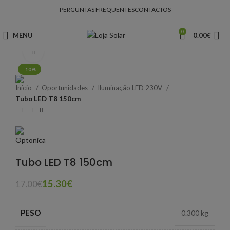
PERGUNTAS FREQUENTES
CONTACTOS
0
MENU
0.00
€
Clique para ampliar
-10%
Início
Oportunidades
Iluminação LED 230V
Tubo LED T8 150cm
Tubo LED T8 150cm
15.30
€
17.00
€
PESO
0.300 kg