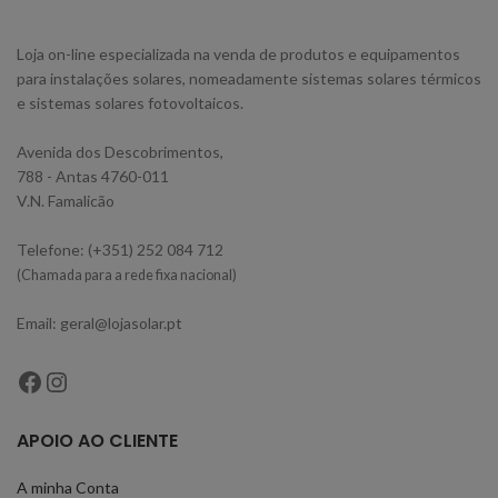
Loja on-line especializada na venda de produtos e equipamentos
para instalações solares, nomeadamente sistemas solares térmicos
e sistemas solares fotovoltaicos.
Avenida dos Descobrimentos,
788 - Antas 4760-011
V.N. Famalicão
Telefone: (+351) 252 084 712
(Chamada para a rede fixa nacional)
Email: geral@lojasolar.pt
APOIO AO CLIENTE
A minha Conta