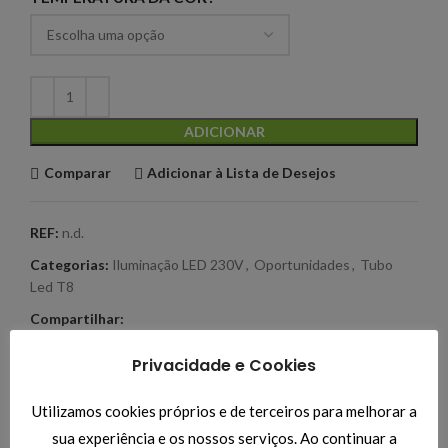
ADICIONAR
Comparar
Adicionar à Lista de Desejos
REF:
n.d.
Categorias:
Iluminação LED 230V
,
Oportunidades
,
Tubo
Led T8
Compartilhar:
Produtos Relacionados
Privacidade e Cookies
-10%
-10%
-1
Downlight Redondo
Lâmpada LED E14 6W
Utilizamos cookies próprios e de terceiros para melhorar a
12W 4200K
4500K
sua experiência e os nossos serviços. Ao continuar a