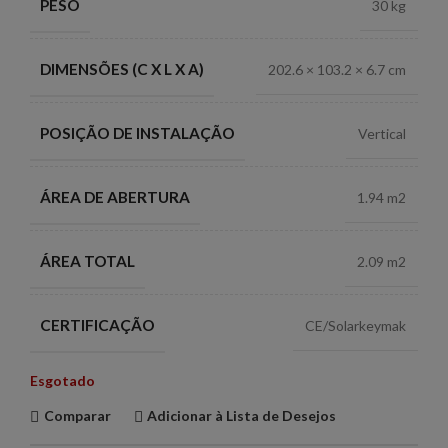
PESO
30 kg
DIMENSÕES (C X L X A)
202.6 × 103.2 × 6.7 cm
POSIÇÃO DE INSTALAÇÃO
Vertical
ÁREA DE ABERTURA
1.94 m2
ÁREA TOTAL
2.09 m2
CERTIFICAÇÃO
CE/Solarkeymak
Esgotado
Comparar
Adicionar à Lista de Desejos