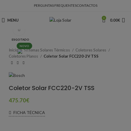
PERGUNTAS FREQUENTES
CONTACTOS
0
MENU
0.00
€
Clique para ampliar
ESGOTADO
NOVO
Início
Sistemas Solares Térmicos
Coletores Solares
Coletores Planos
Coletor Solar FCC220-2V TSS
Coletor Solar FCC220-2V TSS
475.70
€
FICHA TÉCNICA