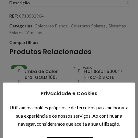
Descrição
REF:
8718532964
Categorias:
Coletores Planos
,
Coletores Solares
,
Sistemas
Solares Térmicos
Compartilhar:
Produtos Relacionados
NOVO
ESGOTADO
Bomba de Calor
Coletor Solar 5000TF
Mural GOLD 100L
– FKC-2 S CTE
Sistemas Solares
Sistemas Solares
Privacidade e Cookies
Térmicos
,
Bombas de
Térmicos
,
Coletores
Calor AQS
,
Bomba de
Solares
,
Coletores Planos
Calor
682.70
€
Utilizamos cookies próprios e de terceiros para melhorar a
1,275.00
€
sua experiência e os nossos serviços. Ao continuar a
navegar, consideramos que aceita a sua utilização.