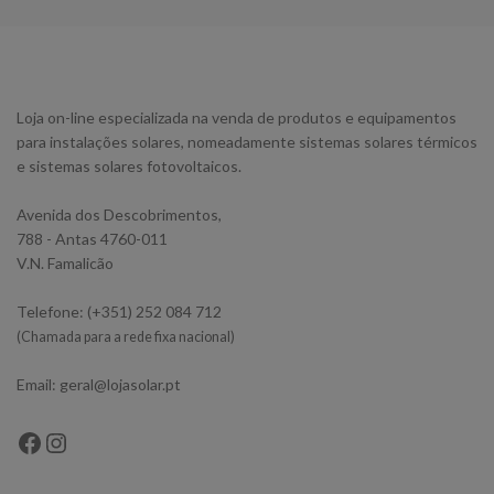
Loja on-line especializada na venda de produtos e equipamentos
para instalações solares, nomeadamente sistemas solares térmicos
e sistemas solares fotovoltaicos.
Avenida dos Descobrimentos,
788 - Antas 4760-011
V.N. Famalicão
Telefone: (+351) 252 084 712
(Chamada para a rede fixa nacional)
Email: geral@lojasolar.pt