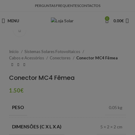
PERGUNTAS FREQUENTES
CONTACTOS
0
MENU
0.00
€
Clique para ampliar
Início
Sistemas Solares Fotovoltaicos
Cabos e Acessórios
Conectores
Conector MC4 Fêmea
Conector MC4 Fêmea
1.50
€
PESO
0.05 kg
DIMENSÕES (C X L X A)
5 × 2 × 2 cm