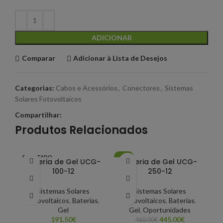
ADICIONAR
Comparar
Adicionar à Lista de Desejos
Categorias:
Cabos e Acessórios
,
Conectores
,
Sistemas
Solares Fotovoltaicos
Compartilhar:
Produtos Relacionados
ESGOTADO
-3%
-1
Bateria de Gel UCG-
Bateria de Gel UCG-
100-12
250-12
Sistemas Solares
Sistemas Solares
Fotovoltaicos
,
Baterias
,
Fotovoltaicos
,
Baterias
,
Gel
Gel
,
Oportunidades
191.50
€
445.00
€
460.00
€