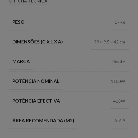
FICHA TÉCNICA
PESO
17 kg
DIMENSÕES (C X L X A)
99 × 9.5 × 42 cm
MARCA
Rointe
POTÊNCIA NOMINAL
1100W
POTÊNCIA EFECTIVA
418W
ÁREA RECOMENDADA (M2)
Até 9