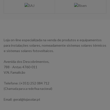
Loja on-line especializada na venda de produtos e equipamentos
para instalações solares, nomeadamente sistemas solares térmicos
e sistemas solares fotovoltaicos.
Avenida dos Descobrimentos,
788 - Antas 4760-011
V.N. Famalicão
Telefone: (+351) 252 084 712
(Chamada para a rede fixa nacional)
Email: geral@lojasolar.pt