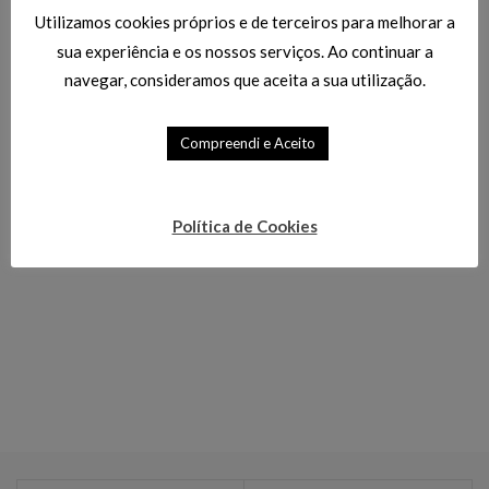
Elementos – SYGMA
Elementos – SYGMA
Utilizamos cookies próprios e de terceiros para melhorar a
SHORT
sua experiência e os nossos serviços. Ao continuar a
Climatização
,
navegar, consideramos que aceita a sua utilização.
Climatização
,
Aquecimento de Baixo
Aquecimento de Baixo
Consumo
,
Emissores de
Consumo
,
Emissores de
Calor
Compreendi e Aceito
Calor
527.70
€
549.70
€
485.50
€
505.70
€
Política de Cookies