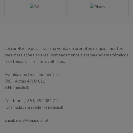
Loja on-line especializada na venda de produtos e equipamentos
para instalações solares, nomeadamente sistemas solares térmicos
e sistemas solares fotovoltaicos.
Avenida dos Descobrimentos,
788 - Antas 4760-011
V.N. Famalicão
Telefone: (+351) 252 084 712
(Chamada para a rede fixa nacional)
Email: geral@lojasolar.pt