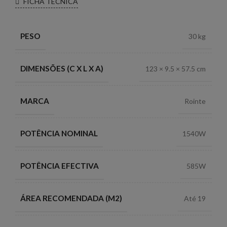
FICHA TÉCNICA
PESO
30 kg
DIMENSÕES (C X L X A)
123 × 9.5 × 57.5 cm
MARCA
Rointe
POTÊNCIA NOMINAL
1540W
POTÊNCIA EFECTIVA
585W
ÁREA RECOMENDADA (M2)
Até 19