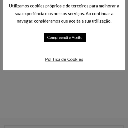
Elementos – SYGMA
Elementos – SYGMA
Utilizamos cookies próprios e de terceiros para melhorar a
SHORT
SHORT
sua experiência e os nossos serviços. Ao continuar a
navegar, consideramos que aceita a sua utilização.
Climatização
,
Climatização
,
Aquecimento de Baixo
Aquecimento de Baixo
Consumo
,
Emissores de
Consumo
,
Emissores de
Compreendi e Aceito
Calor
Calor
436.60
€
534.40
€
454.80
€
556.70
€
B
Política de Cookies