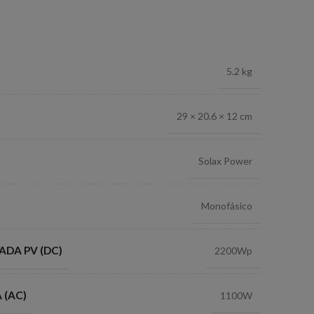
5.2 kg
29 × 20.6 × 12 cm
Solax Power
Monofásico
DA PV (DC)
2200Wp
 (AC)
1100W