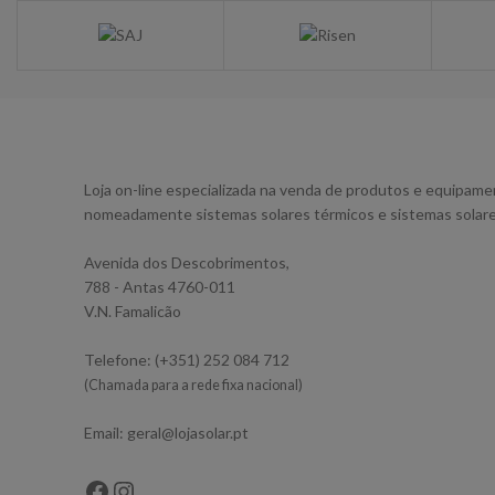
Loja on-line especializada na venda de produtos e equipamen
nomeadamente sistemas solares térmicos e sistemas solare
Avenida dos Descobrimentos,
788 - Antas 4760-011
V.N. Famalicão
Telefone: (+351) 252 084 712
(Chamada para a rede fixa nacional)
Email: geral@lojasolar.pt