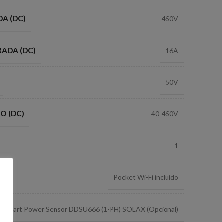
A (DC)
450V
ADA (DC)
16A
50V
O (DC)
40-450V
1
Pocket Wi-Fi incluído
Smart Power Sensor DDSU666 (1-PH) SOLAX (Opcional)