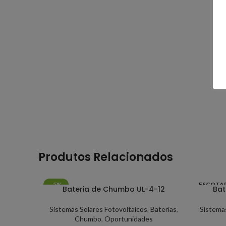
Produtos Relacionados
-5%
ESGOTA
Bateria de Chumbo UL-4-12
Bat
Sistemas Solares Fotovoltaicos
,
Baterias
,
Sistemas
Chumbo
,
Oportunidades