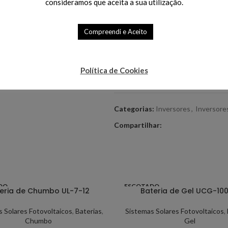
consideramos que aceita a sua utilização.
Disponível por encomenda
Compreendi e Aceito
Política de Cookies
Comparar
Adicionar à Lis
Categorias:
Inversores
,
Inversore
Compartilhar:
DO
ESGOTADO
eria de Chumbo UL-7-12
Bateria de Gel UCG-100
 Solares Fotovoltaicos
,
Baterias
,
Sistemas Solares Fotovoltaicos
,
Chumbo
Gel