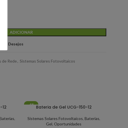
ADICIONAR
ta de Desejos
s de Rede
,
Sistemas Solares Fotovoltaicos
-4%
-6%
-12
Bateria de Gel UCG-150-12
ESGOTA
Baterias
,
Sistemas Solares Fotovoltaicos
,
Baterias
,
Gel
,
Oportunidades