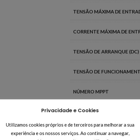
TENSÃO MÁXIMA DE ENTRAD
CORRENTE MÁXIMA DE ENTR
TENSÃO DE ARRANQUE (DC)
TENSÃO DE FUNCIONAMENT
NÚMERO MPPT
Privacidade e Cookies
COMUNICAÇÃO
Utilizamos cookies próprios e de terceiros para melhorar a sua
MEDIDOR DE CONSUMOS
experiência e os nossos serviços. Ao continuar a navegar,