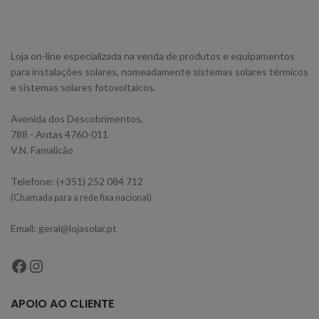
Loja on-line especializada na venda de produtos e equipamentos
para instalações solares, nomeadamente sistemas solares térmicos
e sistemas solares fotovoltaicos.
Avenida dos Descobrimentos,
788 - Antas 4760-011
V.N. Famalicão
Telefone: (+351) 252 084 712
(Chamada para a rede fixa nacional)
Email: geral@lojasolar.pt
APOIO AO CLIENTE