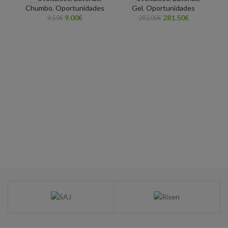
Chumbo
,
Oportunidades
Gel
,
Oportunidades
9.00
€
281.50
€
9.50
€
292.00
€
M