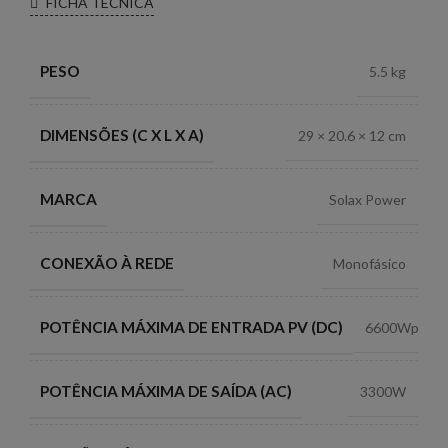
FICHA TÉCNICA
PESO
5.5 kg
DIMENSÕES (C X L X A)
29 × 20.6 × 12 cm
MARCA
Solax Power
CONEXÃO À REDE
Monofásico
POTÊNCIA MÁXIMA DE ENTRADA PV (DC)
6600Wp
POTÊNCIA MÁXIMA DE SAÍDA (AC)
3300W