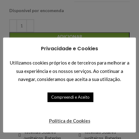
Disponível por encomenda
ADICIONAR
Privacidade e Cookies
Comparar
Adicionar à Lista de Desejos
Utilizamos cookies próprios e de terceiros para melhorar a
Categorias:
Inversores
,
Inversores de Rede
,
Sistemas
sua experiência e os nossos serviços. Ao continuar a
Solares Fotovoltaicos
navegar, consideramos que aceita a sua utilização.
Compartilhar:
Produtos Relacionados
Compreendi e Aceito
-5%
-4%
-5
Bateria de Chumbo
Bateria de Gel UCG-
UL-4-12
150-12
Política de Cookies
Sistemas Solares
Sistemas Solares
Fotovoltaicos
,
Baterias
,
Fotovoltaicos
,
Baterias
,