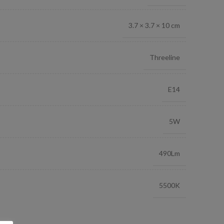
3.7 × 3.7 × 10 cm
Threeline
E14
5W
490Lm
5500K