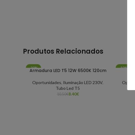
Produtos Relacionados
-20%
-10%
Armadura LED T5 12W 6500K 120cm
Oportunidades
,
Iluminação LED 230V
,
Oport
Tubo Led T5
8.40
€
10.50
€