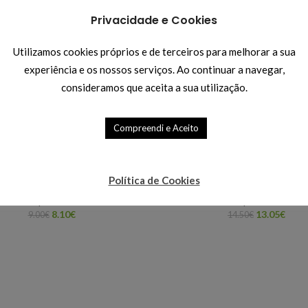
Comparar
Adicionar à Lis
Privacidade e Cookies
Categorias:
Iluminação LED 230V
,
Utilizamos cookies próprios e de terceiros para melhorar a sua
experiência e os nossos serviços. Ao continuar a navegar,
Compartilhar:
consideramos que aceita a sua utilização.
Compreendi e Aceito
-10%
Lâmpada LED E27 10W
Lâmpada LED E27 15
Política de Cookies
unidades
,
Iluminação LED 230V
,
Oportunidades
,
Iluminação LE
Lâmpadas E27
Lâmpadas E27
8.10
€
13.05
€
9.00
€
14.50
€