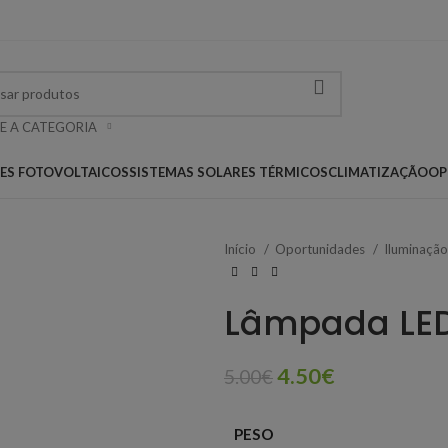
E A CATEGORIA
RES FOTOVOLTAICOS
SISTEMAS SOLARES TÉRMICOS
CLIMATIZAÇÃO
OP
Início
Oportunidades
Iluminaçã
Lâmpada LED
4.50
€
5.00
€
PESO