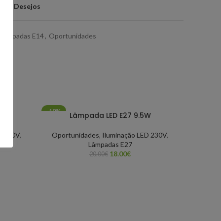
ta de Desejos
Lâmpadas E14
,
Oportunidades
-10%
-10%
W
Lâmpada LED E27 9.5W
D 230V
,
Oportunidades
,
Iluminação LED 230V
,
Lâmpadas E27
18.00
€
20.00
€