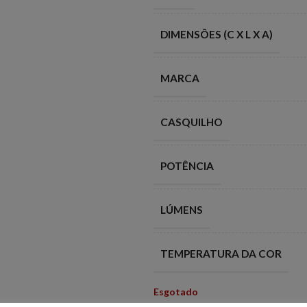
DIMENSÕES (C X L X A)
MARCA
CASQUILHO
POTÊNCIA
LÚMENS
TEMPERATURA DA COR
Esgotado